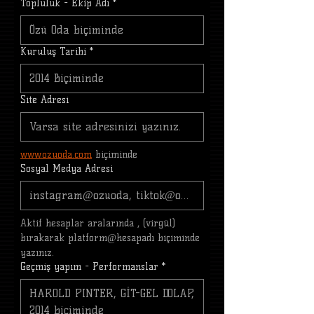
Topluluk - Ekip Adı
*
Kuruluş Tarihi
*
Site Adresi
www.ozuoda.com
 biçiminde
Sosyal Medya Adresi
Aktif hesaplar aralarında , (virgül) 
bırakarak platform@hesapadı biçiminde 
yazınız.
Geçmiş yapım - Performanslar
*