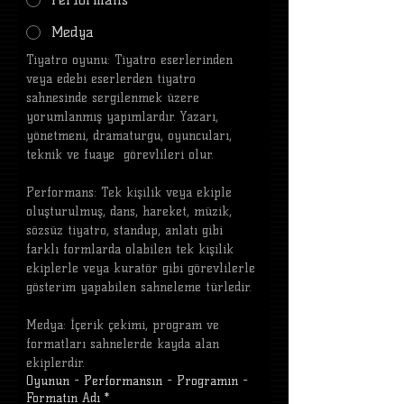
Medya
Tiyatro oyunu: Tiyatro eserlerinden 
veya edebi eserlerden tiyatro 
sahnesinde sergilenmek üzere 
yorumlanmış yapımlardır. Yazarı, 
yönetmeni, dramaturgu, oyuncuları, 
teknik ve fuaye  görevlileri olur.
Performans: Tek kişilik veya ekiple 
oluşturulmuş, dans, hareket, müzik, 
sözsüz tiyatro, standup, anlatı gibi 
farklı formlarda olabilen tek kişilik 
ekiplerle veya kuratör gibi görevlilerle 
gösterim yapabilen sahneleme türledir.
Medya: İçerik çekimi, program ve 
formatları sahnelerde kayda alan 
ekiplerdir.
Oyunun - Performansın - Programın -
Formatın Adı
*