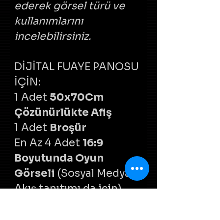
ederek görsel türü ve 
kullanımlarını 
incelebilirsiniz.
DİJİTAL FUAYE PANOSU 
İÇİN:
1 Adet 
50x70Cm 
Çözünürlükte Afiş
1 Adet 
Broşür
En Az 4 Adet 
16:9 
Boyutunda Oyun 
Görseli 
(Sosyal Medya 
Akış tanıtımı da için)
Ekip Üyelerinin ayrı ayrı 
"
AdSoyadGörevRol.jpg