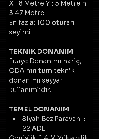
X : 8 Metre Y : 5 Metre h: 
3.47 Metre
En fazla: 100 oturan 
seyirci
TEKNiK DONANIM
Fuaye Donanımı hariç, 
ODA'nın tüm teknik 
donanımı seyyar 
kullanımlıdır.
TEMEL DONANIM
Siyah Bez Paravan  : 
22 ADET
Genişlik: 1.4 M Yükseklik 