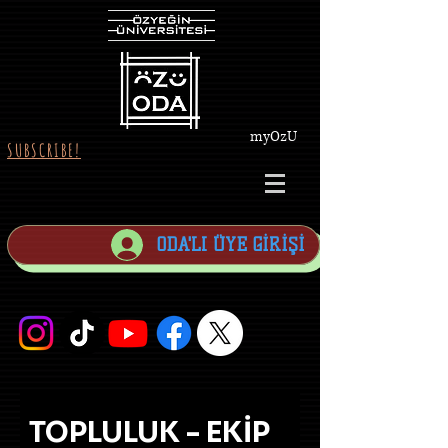
myOzU
SUBSCRIBE!
ODA'LI ÜYE GİRİŞİ
TOPLULUK - EKİP 