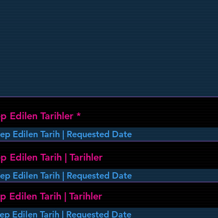
r
ep Edilen Tarihler
*
e
q
u
i
p Edilen Tarih | Tarihler
r
e
d
p Edilen Tarih | Tarihler