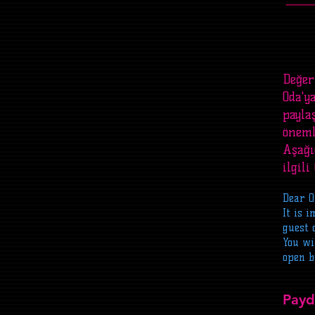
Değer
Oda'y
payla
öneml
Aşağı
ilgili
Dear 
It is 
guest 
You wi
open b
Payd