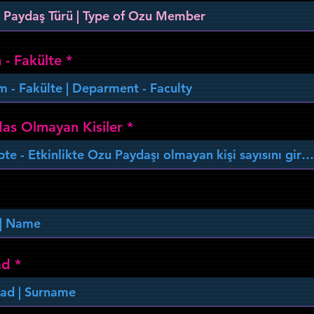
m - Fakülte
as Olmayan Kisiler
ad