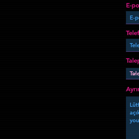
E-po
Tele
Tale
Ayrın