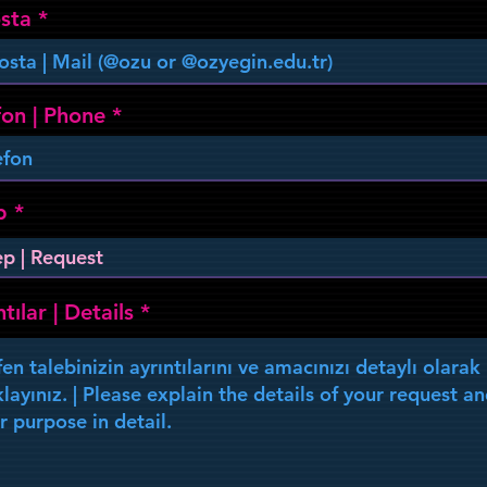
sta
fon | Phone
p
tılar | Details