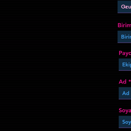
Biri
Payd
Ad
Soy