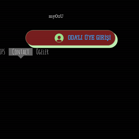
myOzU
ODA'LI ÜYE GİRİŞİ
OPS
Contact
Ögeler