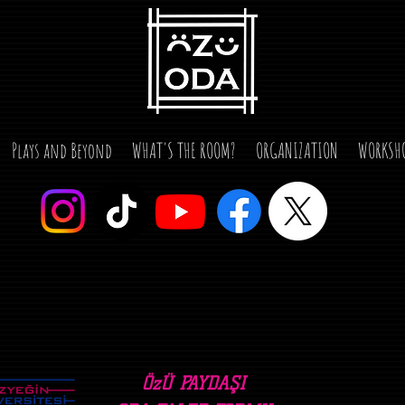
Plays and Beyond
WHAT'S THE ROOM?
ORGANIZATION
WORKSH
ÖzÜ PAYDAŞI