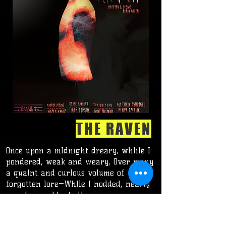
THE RAVEN
Once upon a mIdnight dreary, whIile I
pondered, weak and weary, Over many
a quaInt and curIous volume of
forgotten lore—WhIle I nodded, nearly
nappIng, suddenly there came a
tappIng, As of some one gently
rappIng, rappIng at my chamber door.