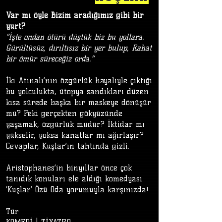
Var mı öyle Bizim aradığımız gibi bir
yurt?
“İşte ondan ötürü düştük biz bu yollara.
Gürültüsüz, dırıltısız bir yer bulup, Rahat
bir ömür süreceğiz orda.”
İki Atinalı’nın özgürlük hayaliyle çıktığı
bu yolculukta, ütopya sandıkları düzen
kısa sürede başka bir maskeye dönüşür
mü? Peki gerçekten gökyüzünde
yaşamak, özgürlük müdür? İktidar mı
yükselir, yoksa kanatlar mı ağırlaşır?
Cevaplar, Kuşlar’ın tahtında gizli.
Aristophanes’in binyıllar önce çok
tanıdık konuları ele aldığı komedyası
‘Kuşlar’ Özü Oda yorumuyla karşınızda!
Tür