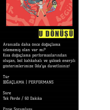
U DÖNÜŞÜ
Aranızda daha önce doğaçlama
izlememiş olan var mı?
Kısa doğaçlama performaslarından
oluşan, bol kahkahalı ve yüksek enerjili
gösterimlerimize Oda'ya davetlisiniz!
Tür
DOĞAÇLAMA | PERFORMANS
Süre
Tek Perde / 60 Dakika
​
Proje Sorumlusu