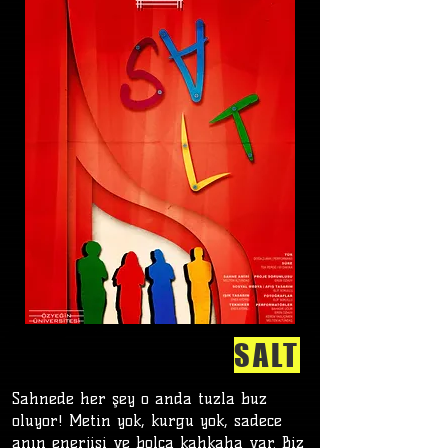
SALT
Sahnede her şey o anda tuzla buz
oluyor! Metin yok, kurgu yok, sadece
anın enerjisi ve bolca kahkaha var. Biz