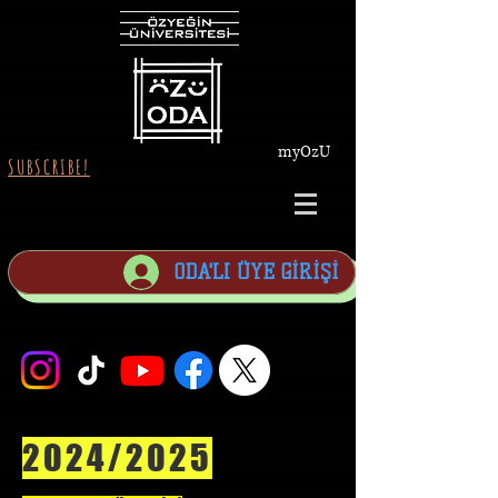
myOzU
SUBSCRIBE!
ODA'LI ÜYE GİRİŞİ
2024/2025