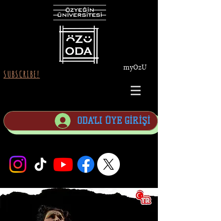
myOzU
SUBSCRIBE!
ODA'LI ÜYE GİRİŞİ