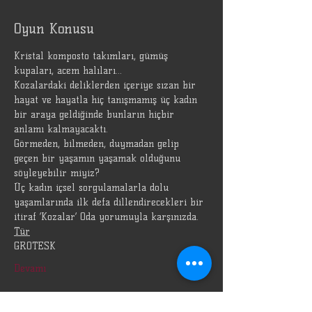
Oyun Konusu
Kristal komposto takımları, gümüş 
kupaları, acem halıları...
Kozalardaki deliklerden içeriye sızan bir 
hayat ve hayatla hiç tanışmamış üç kadın 
bir araya geldiğinde bunların hiçbir 
anlamı kalmayacaktı.
Görmeden, bilmeden, duymadan gelip 
geçen bir yaşamın yaşamak olduğunu 
söyleyebilir miyiz?
Üç kadın içsel sorgulamalarla dolu 
yaşamlarında ilk defa dillendirecekleri bir 
itiraf ‘Kozalar’ Oda yorumuyla karşınızda.
Tür
GROTESK
Devamı