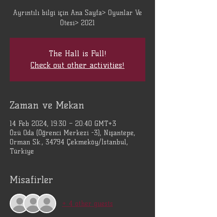
Ayrıntılı bilgi için Ana Sayfa> Oyunlar Ve
Ötesi> 2021
The Hall is Full!
Check out other activities!
Zaman ve Mekan
14 Feb 2024, 19:30 – 20:40 GMT+3
Özü Oda (Öğrenci Merkezi -3), Nişantepe,
Orman Sk., 34794 Çekmeköy/İstanbul,
Türkiye
Misafirler
+ 4 other guests