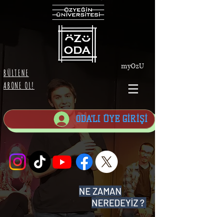
myOzU
BÜLTENE
ABONE OL!
ODA'LI ÜYE GİRİŞİ
NE ZAMAN
NEREDEYİZ ?