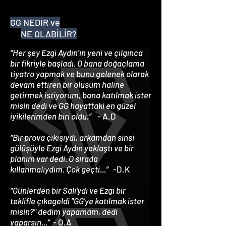
GG NEDİR ve
NE OLABİLİR?
“Her şey Ezgi Aydın’ın yeni ve çılgınca
bir fikriyle başladı. O bana doğaçlama
tiyatro yapmak ve bunu gelenek olarak
devam ettiren bir oluşum haline
getirmek istiyorum, bana katılmak ister
misin dedi ve GG hayattaki en güzel
iyikilerimden biri oldu.”
- A.D
“Bir prova çıkışıydı, arkamdan sinsi
gülüşüyle Ezgi Aydın yaklaştı ve bir
planım var dedi. O sırada
kıllanmalıydım. Çok geçti...”
-D.K
“Günlerden bir Salı'ydı ve Ezgi bir
teklifle çıkageldi "GG'ye katılmak ister
misin?" dedim yapamam, dedi
yaparsın...”
- O.A