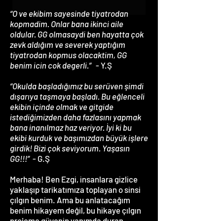
“O ve ekibim sayesinde tiyatrodan
kopmadim. Onlar bana ikinci aile
oldular. GG olmasaydi ben hayatta çok
zevk aldığım ve severek yaptığım
tiyatrodan kopmus olacaktim, GG
benim icin cok degerli.”
- Y.Ş
“Okulda başladığımız bu serüven şimdi
dışarıya taşmaya başladı. Bu eğlenceli
ekibin içinde olmak ve gitgide
istediğimizden daha fazlasını yapmak
bana inanılmaz haz veriyor. İyi ki bu
ekibi kurduk ve başımızdan büyük işlere
girdik! Bizi çok seviyorum. Yaşasın
GG!!!”
- G.Ş
Merhaba! Ben Ezgi, insanlara gizlice
yaklaşıp tarikatımıza toplayan o sinsi
çılgın benim. Ama bu anlatacağım
benim hikayem değil, bu hikaye çılgın
projeme güvenip yanımda duran