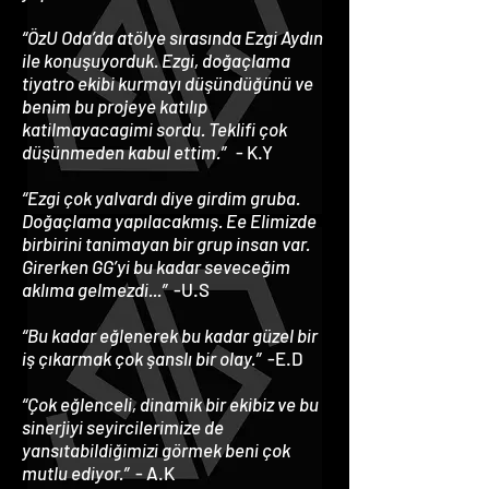
“ÖzU Oda’da atölye sırasında Ezgi Aydın
ile konuşuyorduk. Ezgi, doğaçlama
tiyatro ekibi kurmayı düşündüğünü ve
benim bu projeye katılıp
katilmayacagimi sordu. Teklifi çok
düşünmeden kabul ettim.”
- K.Y
“Ezgi çok yalvardı diye girdim gruba.
Doğaçlama yapılacakmış. Ee Elimizde
birbirini tanimayan bir grup insan var.
Girerken GG’yi bu kadar seveceğim
aklıma gelmezdi...”
-U.S
“Bu kadar eğlenerek bu kadar güzel bir
iş çıkarmak çok şanslı bir olay.”
-E.D
“Çok eğlenceli, dinamik bir ekibiz ve bu
sinerjiyi seyircilerimize de
yansıtabildiğimizi görmek beni çok
mutlu ediyor.”
- A.K