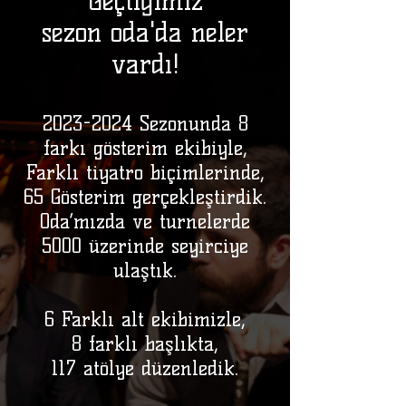
Geçtiğimiz
sezo
n
oda'da neler
vardı!
2
023-2024
Sezonunda 8
farkı gösteri
m ekibiyle,
Farklı tiyatro biçimlerinde,
65 Gösterim gerçekleştirdik.
Oda’mızda ve turnelerde
5000 üzerinde seyirciye
ulaştık.
6 Farklı alt ekibimizle,
8 farklı başlıkta,
117 atölye düzenledik.