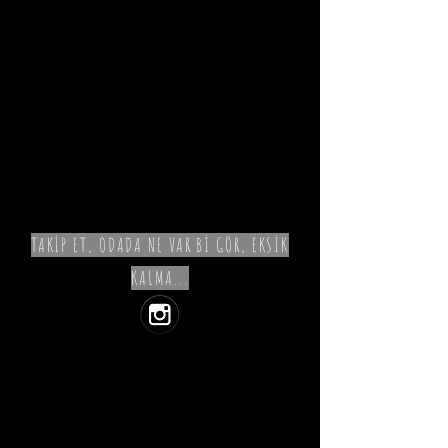
TAKİP ET, ODADA NE VAR Bİ GÖR, EKSİK
KALMA...