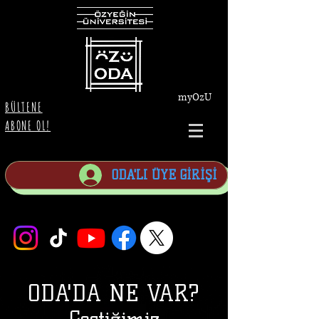
myOzU
BÜLTENE
ABONE OL!
ODA'LI ÜYE GİRİŞİ
ODA'DA NE VAR?