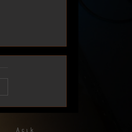
Oidipus - Sofokles
turgi raporuna ulaşmak için
daki pdf dosyasını indirin.
Açık