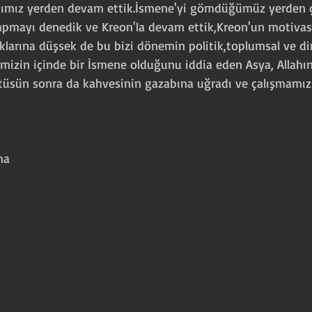
ımız yerden devam ettik.İsmene'yi gömdüğümüz yerden ç
apmayı denedik ve Kreon'la devam ettik,Kreon'un motiva
ıklarına düşsek de bu bizi dönemin politik,toplumsal ve din
mizin içinde bir İsmene olduğunu iddia eden Asya, Allahın
tüsün sonra da kahvesinin gazabına uğradı ve çalışmamız
uma 