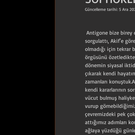
Güncelleme tarihi:
5 Ara 20
Yolcular
BURADA BUGÜN
 Antigone bize birey olabilmenin ne olduğunu 
2023-2024 Dramaturgi Çalışmaları
sorgulattı, Akif'e gör
olmadığı için tekrar ba
örgüsünü özetledikte
2021-2022 Dramaturgi Çalışmaları
dönemin siyasal iktid
çıkarak kendi hayatı
zamanları konuştuk.
2019-2020 Dramaturgi Çalışmaları
kendi kararlarının s
vücut bulmuş haliyke
vurup gömebildiğimiz
2024-2025 Dramaturgi Çalışmaları
çevremizdeki pek çok 
attığımız adımları ko
ağlaya yüzdüğü günler