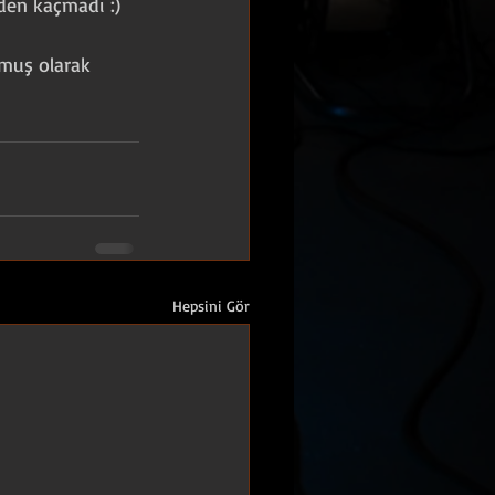
den kaçmadı :)
muş olarak 
Hepsini Gör