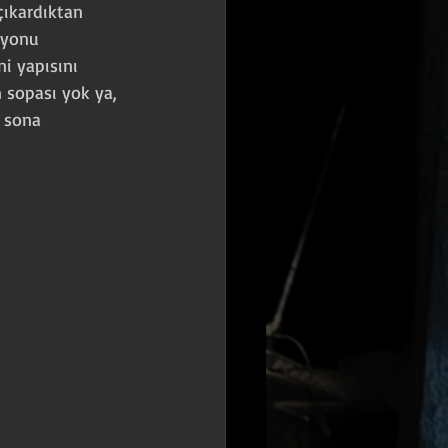
ıkardıktan 
syonu 
i yapısını 
 sopası yok ya, 
 sona 