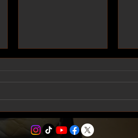
Müfettiş - Nikolay Gogol
Kral 
Dramaturgi raporuna ulaşmak için
Drama
aşağıdaki pdf dosyasını indirin.
aşağı