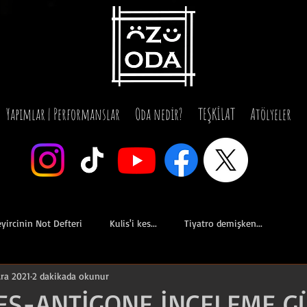
Yapımlar | Performanslar
Oda nedir?
TEŞKİLAT
Atölyeler
yircinin Not Defteri
Kulis'i kes...
Tiyatro demişken...
Ara 2021
2 dakikada okunur
Sen Gara Değilsin
GG
ATÖLYE
Tasarım
ES-ANTİGONE İNCELEME G