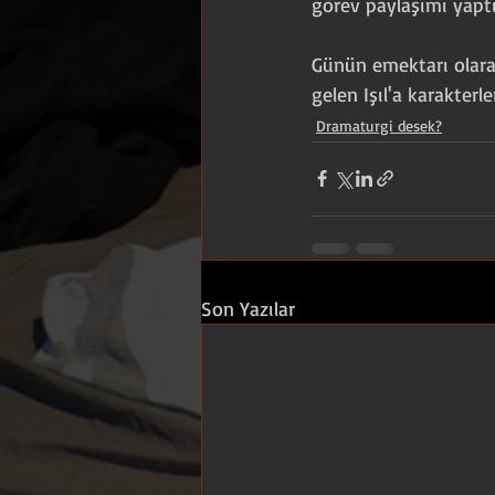
görev paylaşımı yapt
Günün emektarı olar
gelen Işıl'a karakterle
Dramaturgi desek?
Son Yazılar