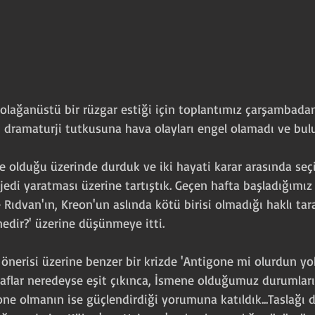
 olağanüstü bir rüzgar estiği için toplantımız çarşambad
dramaturji tutkusuna hava olayları engel olamadı ve bulu
ne olduğu üzerinde durduk ve iki hayati karar arasında s
edi yaratması üzerine tartıştık. Geçen hafta başladığımız 
Rıdvan'ın, Kreon'un aslında kötü birisi olmadığı haklı tar
nedir?' üzerine düşünmeye itti.
n önerisi üzerine benzer bir krizde 'Antigone mi olurdun y
aflar neredeyse eşit çıkınca, İsmene olduğumuz durumları
gone olmanın ise güçlendirdiği yorumuna katıldık...Taslağı 