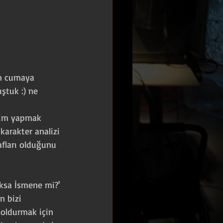
an cumaya 
ştuk :) ne 
eçim yapmak 
karakter analizi 
afları olduğunu 
oksa İsmene mi?' 
n bizi 
doldurmak için 