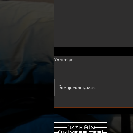
Othello - William Shakespeare
Yorumlar
Dramaturgi raporuna ulaşmak için
aşağıdaki pdf dosyasını indirin.
Bir yorum yazın...