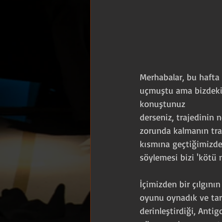
Merhabalar, bu hafta
uçmuştu ama bizdeki 
konuştunuz 
derseniz, trajedinin 
zorunda kalmanın traj
kısmına geçtiğimizde 
söylemesi bizi 'kötü 
İçimizden bir çılgını
oyunu oynadık ve tar
derinleştirdiği, Anti