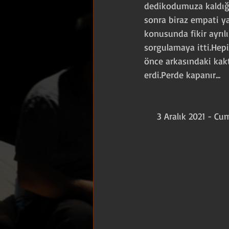
dedikodumuza kaldığ
sonra biraz empati y
konusunda fikir ayrıl
sorgulamaya itti.Hepi
önce arkasındaki kak
erdi.Perde kapanır...
     3 Aralık 2021 - C