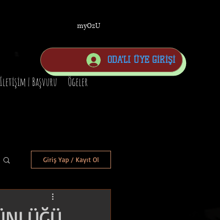
myOzU
ODA'LI ÜYE GİRİŞİ
İletişim | Başvuru
Ögeler
Giriş Yap / Kayıt Ol
ÜNLÜĞÜ