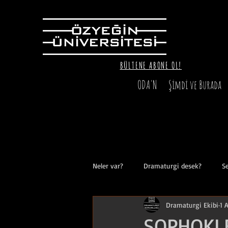
BÜLTENE ABONE OL!
ODA'N
Şimdi ve Burada
Neler var?
Dramaturgi desek?
Se
Dramaturgi Ekibi
1 
Mekan'a Dair
Bekleme Salonu
SOPHOKL