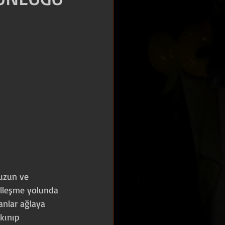
uzun ve 
elleşme yolunda 
anlar ağlaya 
kınıp 