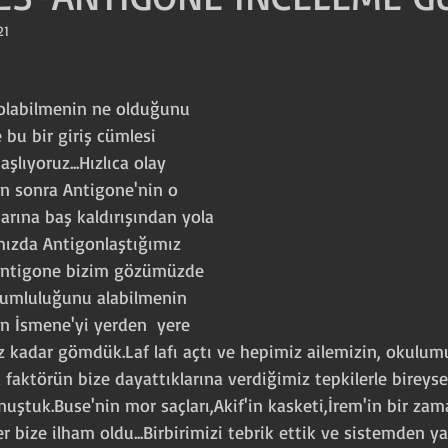
21
YAŞAR NE YAŞAR
Prova Günlükleri
2022-2023 Dramaturgi Çalışmaları
e bu bir giriş cümlesi 
şlıyoruz...Hızlıca olay 
n sonra Antigone'nin o 
2020-2021 Dramaturgi Çalışmaları
arına baş kaldırışından yola 
mızda Antigonlaştığımız 
Antigone bizim gözümüzde 
2018-2019 Dramaturgi Çalışmaları
orumluluğunu alabilmenin 
n İsmene'yi yerden  yere 
 kadar gömdük.Laf lafı açtı ve hepimiz ailemizin, okulum
Prova Notları
faktörün bize dayattıklarına verdiğimiz tepkilerle bireys
nuştuk.Buse'nin mor saçları,Akif'in kasketi,İrem'in bir zam
 bize ilham oldu...Birbirimizi tebrik ettik ve sistemden ya