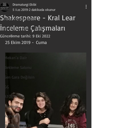
Dramaturgi Ekibi
Neler var?
5 Kas 2019
2 dakikada okunur
Shakespeare - Kral Lear
Dramaturgi desek?
İnceleme Çalışmaları
Seyircinin Not Defteri
Güncelleme tarihi:
9 Eki 2022
Kulis'i kes...
25 Ekim 2019 -  Cuma
Tiyatro demişken...
Mekan'a Dair
Bekleme Salonu
Sen Gara Değilsin
GG
ATÖLYE
Tasarım
Yolcular
BURADA BUGÜN