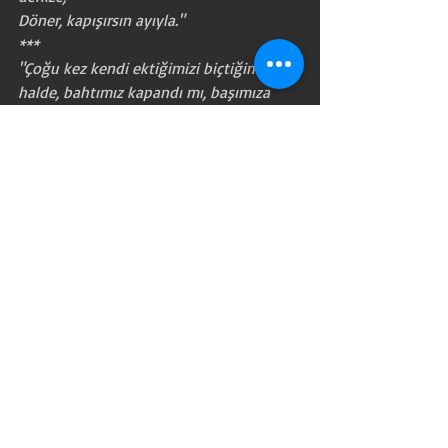
Döner, kapışırsın ayıyla." 
***
"Çoğu kez kendi ektiğimizi biçtiğimiz 
halde, bahtımız kapandı mı, başımıza 
gelecek felaketlerin sorumluluğunu 
gider güneşe, aya ve yıldızlara yükleriz." -
Kral Lear
Yazan : Nesibe DEMİR
2019 - 2020 SEZONU
WILLIAM SHAKESPEARE - KRAL LEAR
DRAMATURGI ÇALISMASI
Kral_Lear_-_Dramaturgi_Raporu_(Tamamland
.docx
DOCX dosyasını indir • 31KB