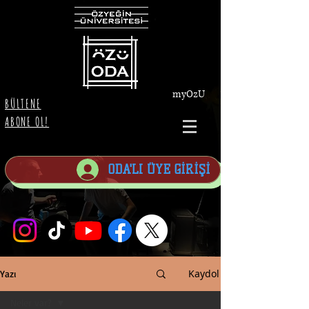
myOzU
BÜLTENE
ABONE OL!
ODA'LI ÜYE GİRİŞİ
Kaydol
Yazı
Neler var?