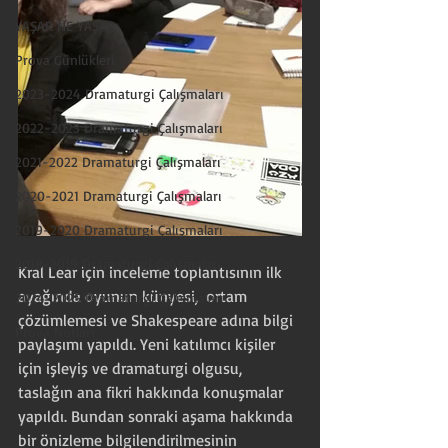
YAŞAR NE YAŞAR
Prova Günlükleri
2023-2024 Dramaturgi Çalışmaları
2022-2023 Dramaturgi Çalışmaları
2021-2022 Dramaturgi Çalışmaları
2020-2021 Dramaturgi Çalışmaları
2019-2020 Dramaturgi Çalışmaları
2018-2019 Dramaturgi Çalışmaları
Kral Lear için inceleme toplantısının ilk 
ayağında oyunun künyesi,  ortam 
2024-2025 Dramaturgi Çalışmaları
çözümlemesi ve Shakespeare adına bilgi 
Prova Notları
paylaşımı yapıldı. Yeni katılımcı kişiler 
için işleyiş ve dramaturgi olgusu, 
taslağın ana fikri hakkında konuşmalar 
yapıldı. Bundan sonraki aşama hakkında 
bir önizleme bilgilendirilmesinin 