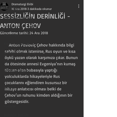
Dramaturgi Ekibi
Neler var?
16 Ara 2018
3 dakikada okunur
SESSİZLİĞİN DERİNLİĞİ -
Dramaturgi desek?
ANTON ÇEHOV
Seyircinin Not Defteri
Güncelleme tarihi:
24 Ara 2018
Kulis'i kes...
Tiyatro demişken...
    Anton Pavloviç Çehov hakkında bilgi 
sahibi olmak istenirse, Rus oyun ve kısa 
Mekan'a Dair
öykü yazarı olarak karşımıza çıkar. Bunun 
Bekleme Salonu
da ötesinde annesi Evgeniya’nın kumaş 
tüccarı olan babasıyla yaptığı 
Sen Gara Değilsin
yolculuklarda hikayeleriyle Rus 
GG
çocuklarını eğlendiren kusursuz bir 
ATÖLYE
hikaye anlatıcısı olması belki de 
Çehov’un ruhunu kimden aldığının bir 
Tasarım
göstergesidir.
Yolcular
BURADA BUGÜN