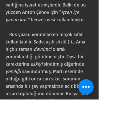
varlığına işaret etmişlerdir. Belki de bu 
yüzden Anton Çehov için “
İçten içe 
yanan kor.”
 benzetmesi kullanılmıştır. 
   Rus yazarı yorumlarken birçok sıfat 
kullanılabilir. Sade, açık sözlü (!)... Ama 
hiçbir zaman 
devrimci 
olarak 
yorumlandığı görülmemiştir. Oysa bir 
karakterine 
eskiyi 
sindirmiş diğerinde 
yeniliği 
savundurmuş, Martı eserinde 
olduğu gibi onca can sıkıcı sorunun 
arasında bir şey yapmaktan aciz bir 
insan topluluğunu dönemin Rusya'sına 
benzetme hakkını buldurmuştur bize.
Peki nedendi bu belirsizlik? Böylesine 
her şeyi derine saklaması yaşadığı 
dönemin getirisi miydi? Belki de her 
şeyin başladığı yerde Çehov’un 