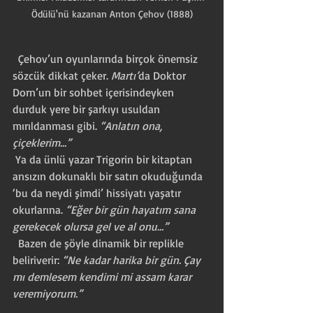
Ödülü'nü kazanan Anton Çehov (1888)
  Çehov’un oyunlarında birçok önemsiz 
sözcük dikkat çeker. 
Martı’
da Doktor 
Dorn’un bir sohbet içerisindeyken 
durduk yere bir şarkıyı usuldan 
mırıldanması gibi. 
“Anlatın ona, 
çiçeklerim…” 
 Ya da ünlü yazar Trigorin bir kitaptan 
ansızın dokunaklı bir satırı okuduğunda 
‘bu da neydi şimdi’ hissiyatı yaşatır 
okurlarına. 
“Eğer bir gün hayatım sana 
gerekecek olursa gel ve al onu…”
  Bazen de şöyle dinamik bir replikle 
beliriverir: 
“Ne kadar harika bir gün. Çay 
mı demlesem kendimi mi assam karar 
veremiyorum.”