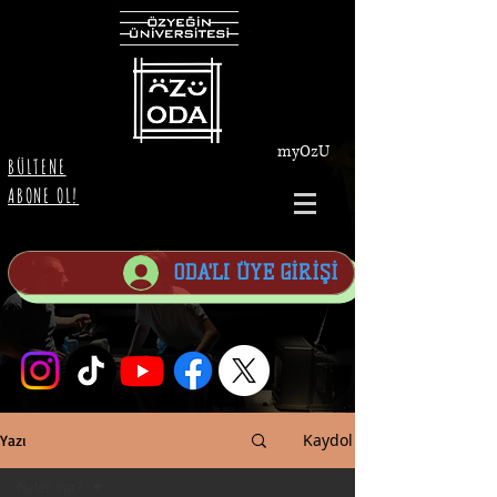
myOzU
BÜLTENE
ABONE OL!
ODA'LI ÜYE GİRİŞİ
Kaydol
Yazı
Neler var?