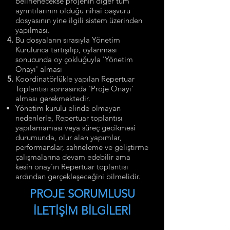
belirlenecekse projenin diğer tüm
ayrıntılarının olduğu nihai başvuru
dosyasının yine ilgili sistem üzerinden
yapılması.
Bu dosyaların sırasıyla Yönetim
Kurulunca tartışılıp, oylanması
sonucunda oy çokluğuyla 'Yönetim
Onayı' alması
Koordinatörlükle yapılan Repertuar
Toplantısı sonrasında 'Proje Onayı'
alması gerekmektedir.
Yönetim kurulu elinde olmayan
nedenlerle, Repertuar toplantısı
yapılamaması veya süreç gecikmesi
durumunda, olur alan yapımlar,
performanslar, sahneleme ve geliştirme
çalışmalarına devam edebilir ama
kesin onay'ın Repertuar toplantısı
ardından gerçekleşeceğini bilmelidir.
PROJE SORUMLUSU
İLETİŞİM BİLGİLERİ