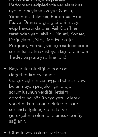
Performans ekiplerinde yer alarak asil
üyeliği onaylanan veya Oyuncu,
Yönetmen, Tekniker, Performas Ekibi,
Fuaye, Dramaturg... gibi birim veya
ekip havuzunda olan Asil Oda'lılar
tarafından yapılabilir. (Dinleti, Konser,
Doğaçlama, Skeç, Medya projesi,
Program, Format, vb. için sadece proje
sorumlusu olmak isteyen kişi tarafından
1 adet başvuru yapılmalıdır.)
Başvurular niteliğine göre ön
değerlendirmeye alınır.
Gerçekleştirilmesi uygun bulunan veya
bulunmayan projeler için proje
sorumlusunun verdiği iletişim
adreslerine, sözlü veya yazılı olarak,
yönetim kurulunun belirlediği süre
sonunda ilgili açıklamalar ve
gerekçelerle olumlu, olumsuz dönüş
sağlanır.
Olumlu veya olumsuz dönüş