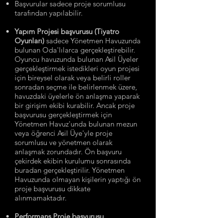
Başvurular sadece proje sorumlusu
tarafından yapılabilir.
Yapım Projesi başvurusu (Tiyatro
Oyunları)
sadece Yönetmen Havuzunda
bulunan Oda'lılarca gerçekleştirebilir.
Oyuncu havuzunda bulunan Asil Üyeler
gerçekleştirmek istedikleri oyun projesi
için bireysel olarak veya belirli roller
sonradan seçme ile belirlenmek üzere,
havuzdaki üyelerle ön anlaşma yaparak
bir girişim ekibi kurabilir. Ancak proje
başvurusu gerçekleştirmek için
Yönetmen Havuz'unda bulunan mezun
veya öğrenci Asil Üye'yle proje
sorumlusu ve yönetmen olarak
anlaşmak zorundadır. Ön başvuru
çekirdek ekibin kurulumu sonrasında
buradan gerçekleştirilir. Yönetmen
Havuzunda olmayan kişilerin yaptığı ön
proje başvurusu dikkate
alınmamaktadır.
Performans Proje başvurusu