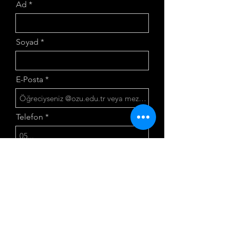
Ad
Soyad
E-Posta
Telefon
PROJE BİLGİLERİ
Başvuru Türü
*
Yapım (Tiyatro Oyunu)
Performans
Medya