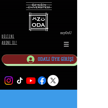
myOzU
BÜLTENE
ABONE OL!
ODA'LI ÜYE GİRİŞİ