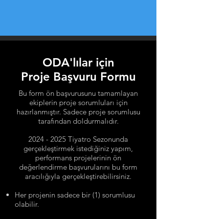
ODA'lılar için
Proje Başvuru Formu
Bu form ön başvurusunu tamamlayan
ekiplerin proje sorumluları için
hazırlanmıştır. Sadece proje sorumlusu
tarafından doldurmalıdır.
2024 - 2025
Tiyatro Sezonunda
gerçekleştirmek istediğiniz yapım,
performans projelerinin ön
değerlendirme başvurularını bu form
aracılığıyla gerçekleştirebilirsiniz.
Her projenin sadece bir (1) sorumlusu
olabilir.