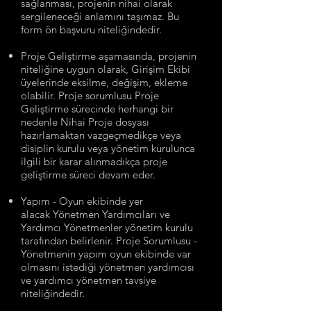
sağlanması, projenin nihai olarak
sergileneceği anlamını taşımaz. Bu
form ön başvuru niteliğindedir.
Proje Geliştirme aşamasında, projenin
niteliğine uygun olarak, Girişim Ekibi
üyelerinde eksilme, değişim, ekleme
olabilir. Proje sorumlusu Proje
Geliştirme sürecinde herhangi bir
nedenle Nihai Proje dosyası
hazırlamaktan vazgeçmedikçe veya
disiplin kurulu veya yönetim kurulunca
ilgili bir karar alınmadıkça proje
geliştirme süreci devam eder.
Yapım - Oyun ekibinde yer
alacak
Yönetmen Yardımcıları ve
Yardımcı Y
önetmenler y
önetim kurulu
tarafınd
an belirlenir. Proje Sorumlusu -
Yönetmenin yapım oyun ekibinde var
olmasını istediği yönetmen yardımcısı
ve yardımcı yönetmen
tavsiye
niteliğindedir.