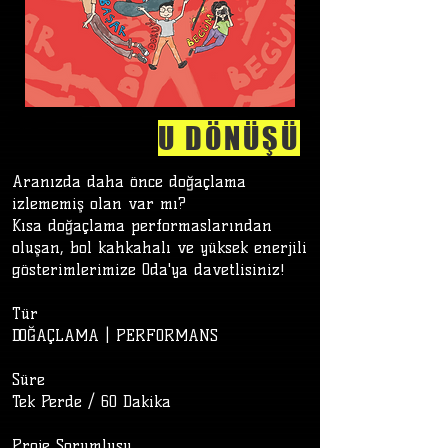
U DÖNÜŞÜ
Aranızda daha önce doğaçlama
izlememiş olan var mı?
Kısa doğaçlama performaslarından
oluşan, bol kahkahalı ve yüksek enerjili
gösterimlerimize Oda'ya davetlisiniz!
Tür
DOĞAÇLAMA | PERFORMANS
Süre
Tek Perde / 60 Dakika
​
Proje Sorumlusu