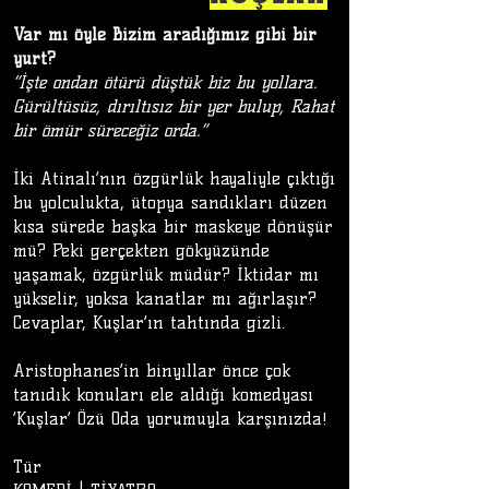
Var mı öyle Bizim aradığımız gibi bir
yurt?
“İşte ondan ötürü düştük biz bu yollara.
Gürültüsüz, dırıltısız bir yer bulup, Rahat
bir ömür süreceğiz orda.”
İki Atinalı’nın özgürlük hayaliyle çıktığı
bu yolculukta, ütopya sandıkları düzen
kısa sürede başka bir maskeye dönüşür
mü? Peki gerçekten gökyüzünde
yaşamak, özgürlük müdür? İktidar mı
yükselir, yoksa kanatlar mı ağırlaşır?
Cevaplar, Kuşlar’ın tahtında gizli.
Aristophanes’in binyıllar önce çok
tanıdık konuları ele aldığı komedyası
‘Kuşlar’ Özü Oda yorumuyla karşınızda!
Tür