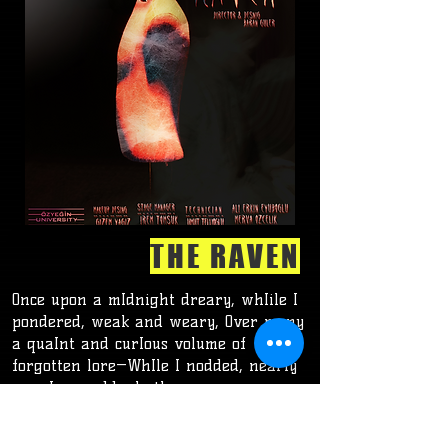
THE RAVEN
Once upon a mIdnight dreary, whIile I
pondered, weak and weary, Over many
a quaInt and curIous volume of
forgotten lore—WhIle I nodded, nearly
nappIng, suddenly there came a
tappIng, As of some one gently
rappIng, rappIng at my chamber door.