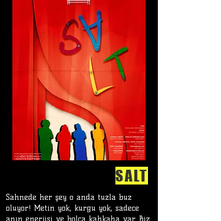
SALT
Sahnede her şey o anda tuzla buz
oluyor! Metin yok, kurgu yok, sadece
anın enerjisi ve bolca kahkaha var. Biz