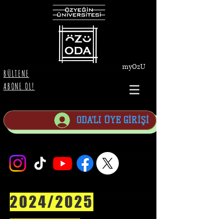
myOzU
BÜLTENE
ABONE OL!
ODA'LI ÜYE GİRİŞİ
2024/2025