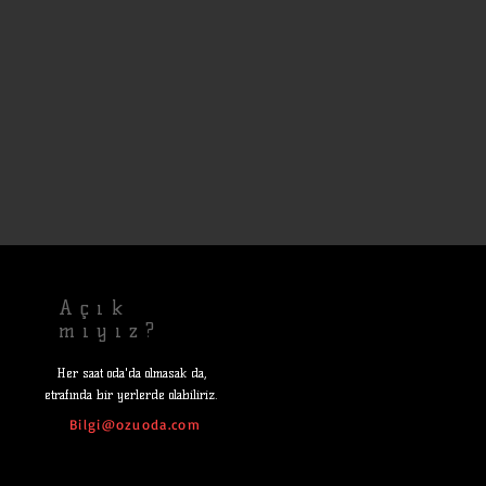
Açık
mıyız?
Her saat oda'da olmasak da,
etrafında bir yerlerde olabiliriz.
Bilgi@ozuoda.com