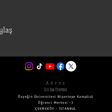
ylaş
Adres
Özü Oda Tiyatrosu
Özyeğin Üniversitesi Nişantepe Kampüsü
Öğrenci Merkezi -3
ÇEKMEKÖY - İSTANBUL