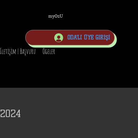
myOzU
ODA'LI ÜYE GİRİŞİ
İletişim | Başvuru
Ögeler
2024