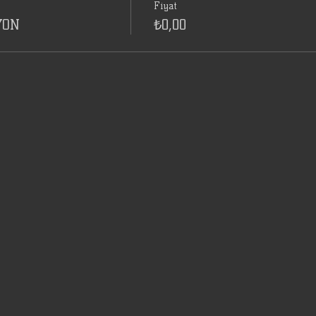
Fiyat
YON
₺0,00