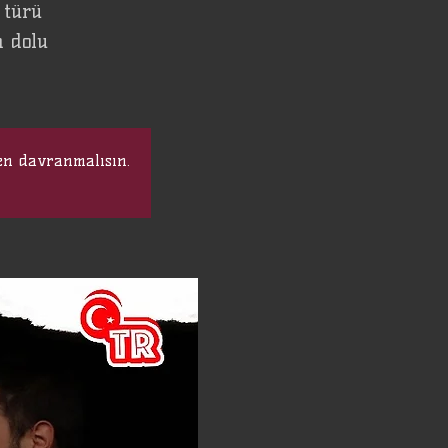
 türü
 dolu
en davranmalısın.