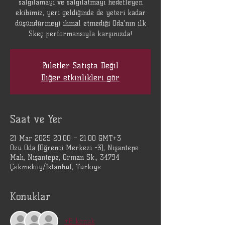
salgılamayı ve salgılatmayı hedefleyen
ekibimiz, yeri geldiğinde de yeteri kadar
düşündürmeyi ihmal etmediği Oda'nın ilk
Skeç performansıyla karşınızda!
Biletler Satışta Değil
Diğer etkinlikleri gör
Saat ve Yer
21 Mar 2025 20:00 – 21:00 GMT+3
Özü Oda (Öğrenci Merkezi -3), Nişantepe
Mah, Nişantepe, Orman Sk., 34794
Çekmeköy/İstanbul, Türkiye
Konuklar
+8 konuk