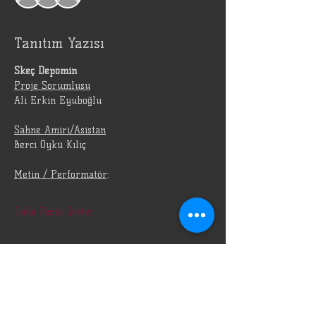
Tanıtım Yazısı
Skeç Depomin
Proje Sorumlusu
Ali Erkin Eyuboğlu
Sahne Amiri/Asistan
Berci Öykü Kılıç
Metin / Performatör
:
Daha Fazla Göster
Bu Etkinliği Paylaş