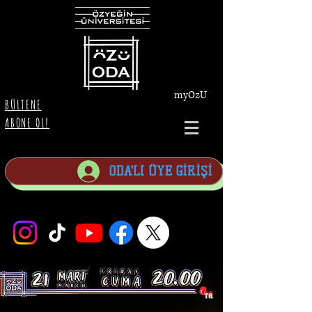
myOzU
BÜLTENE
ABONE OL!
ODA'LI ÜYE GİRİŞİ