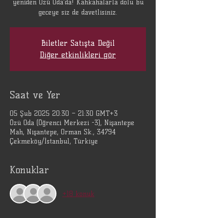
yeniden Özü Oda'da! Kahkahalarla dolu bu
geceye siz de davetlisiniz.
Biletler Satışta Değil
Diğer etkinlikleri gör
Saat ve Yer
05 Şub 2025 20:30 – 21:30 GMT+3
Özü Oda (Öğrenci Merkezi -3), Nişantepe
Mah, Nişantepe, Orman Sk., 34794
Çekmeköy/İstanbul, Türkiye
Konuklar
+18 konuk