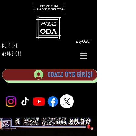
myOzU
BÜLTENE
ABONE OL!
ODA'LI ÜYE GİRİŞİ