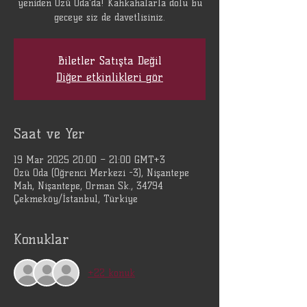
yeniden Özü Oda'da! Kahkahalarla dolu bu
geceye siz de davetlisiniz.
Biletler Satışta Değil
Diğer etkinlikleri gör
Saat ve Yer
19 Mar 2025 20:00 – 21:00 GMT+3
Özü Oda (Öğrenci Merkezi -3), Nişantepe
Mah, Nişantepe, Orman Sk., 34794
Çekmeköy/İstanbul, Türkiye
Konuklar
+22 konuk