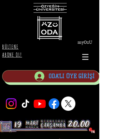
myOzU
BÜLTENE
ABONE OL!
ODA'LI ÜYE GİRİŞİ