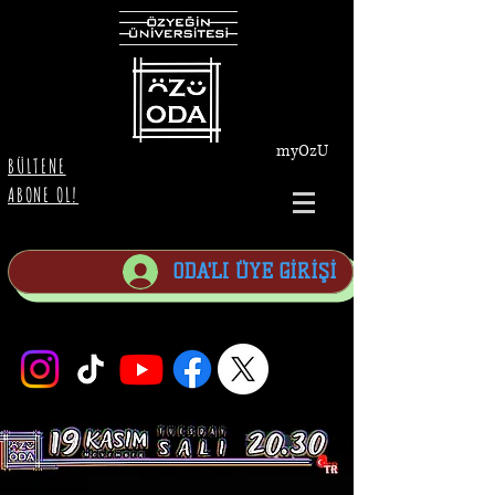
myOzU
BÜLTENE
ABONE OL!
ODA'LI ÜYE GİRİŞİ