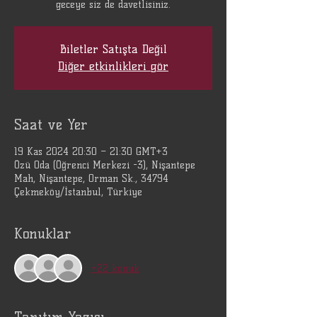
geceye siz de davetlisiniz.
Biletler Satışta Değil
Diğer etkinlikleri gör
Saat ve Yer
19 Kas 2024 20:30 – 21:30 GMT+3
Özü Oda (Öğrenci Merkezi -3), Nişantepe
Mah, Nişantepe, Orman Sk., 34794
Çekmeköy/İstanbul, Türkiye
Konuklar
+22 konuk