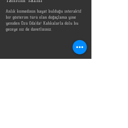
Tanıtım Yazısı
Anlık komedinin hayat bulduğu interaktif 
bir gösterim türü olan doğaçlama yine 
yeniden Özü Oda'da! Kahkalarla dolu bu 
geceye siz de davetlisiniz.
Bu Etkinliği Paylaş