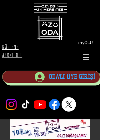
myOzU
BÜLTENE
ABONE OL!
ODA'LI ÜYE GİRİŞİ