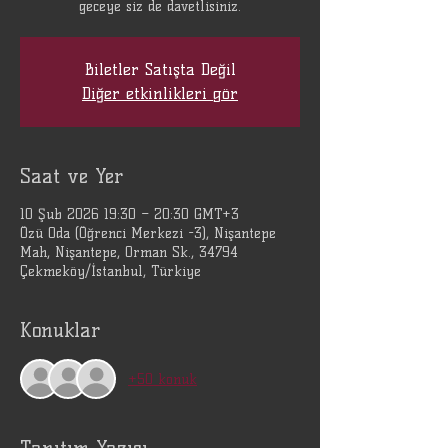
geceye siz de davetlisiniz.
Biletler Satışta Değil
Diğer etkinlikleri gör
Saat ve Yer
10 Şub 2026 19:30 – 20:30 GMT+3
Özü Oda (Öğrenci Merkezi -3), Nişantepe
Mah, Nişantepe, Orman Sk., 34794
Çekmeköy/İstanbul, Türkiye
Konuklar
+50 konuk