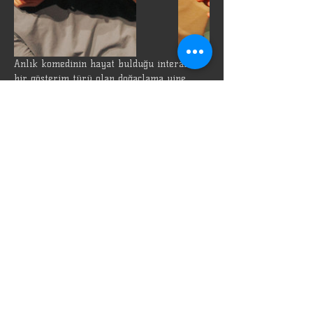
Anlık komedinin hayat bulduğu interaktif 
bir gösterim türü olan doğaçlama yine 
yeniden Özü Oda'da! Kahkalarla dolu bu 
geceye siz de davetlisiniz.
Bu Etkinliği Paylaş