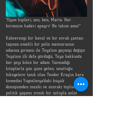
“Oyun kişileri, sen, ben, Marta. Her 
birimizin kaderi apayrı! Ne takım ama!”
Kahverengi bir bavul ve bir evrak çantası 
taşınan emekli bir polis memurunun 
odasına girmesi ile Teya’nın geçmişi değişir. 
Teya’nın ilk defa gördüğü, Teya hakkında 
her şeyi bilen bir adam. Yazmadığı 
kitaplarla yüz yüze gelen, unuttuğu 
hikayelere tanık olan Teodor Kray’ın kara 
komedisi Yugoslavya’daki büyük 
dönüşümden önceki ve sonraki toplumsal-
politik yaşamı ironik bir üslupla anlat 
Duşan Kovaçevic’in kalemiyle Özü Oda’da
Yönetmen
Ayşe Sena Çavuş