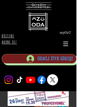
myOzU
BÜLTENE
ABONE OL!
ODA'LI ÜYE GİRİŞİ