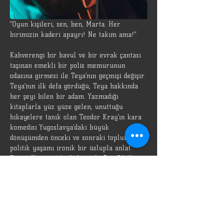
“Oyun kişileri, sen, ben, Marta. Her 
birimizin kaderi apayrı! Ne takım ama!”
Kahverengi bir bavul ve bir evrak çantası 
taşınan emekli bir polis memurunun 
odasına girmesi ile Teya’nın geçmişi değişir. 
Teya’nın ilk defa gördüğü, Teya hakkında 
her şeyi bilen bir adam. Yazmadığı 
kitaplarla yüz yüze gelen, unuttuğu 
hikayelere tanık olan Teodor Kray’ın kara 
komedisi Yugoslavya’daki büyük 
dönüşümden önceki ve sonraki toplumsal-
politik yaşamı ironik bir üslupla anlat 
Duşan Kovaçevic’in kalemiyle Özü Oda’da
Yönetmen
Ayşe Sena Çavuş
Daha Fazla Göster