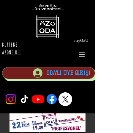
myOzU
BÜLTENE
ABONE OL!
ODA'LI ÜYE GİRİŞİ