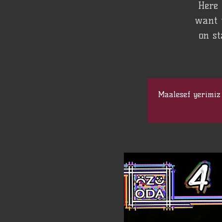
Here 
want t
on st
Maalesef yerimiz