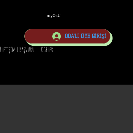
myOzU
ODA'LI ÜYE GİRİŞİ
İletişim | Başvuru
Ögeler