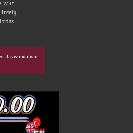
se who
 freely
tories
en davranmalısın.