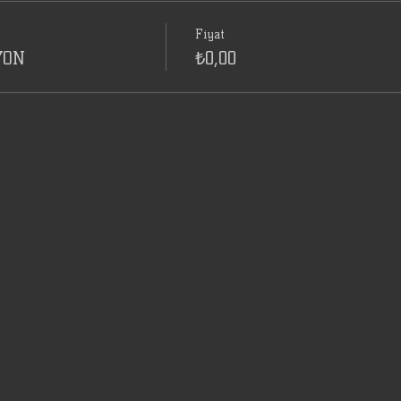
Fiyat
YON
₺0,00