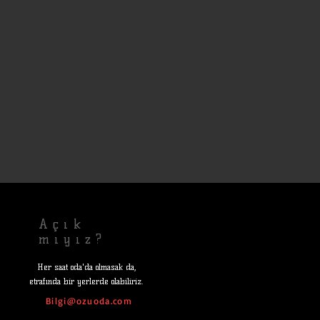
Açık
mıyız?
Her saat oda'da olmasak da,
etrafında bir yerlerde olabiliriz.
Bilgi@ozuoda.com