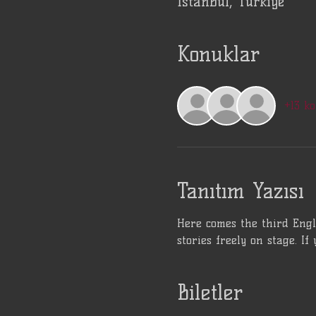
İstanbul, Türkiye
Konuklar
+13 k
Tanıtım Yazısı
Here comes the third Engli
stories freely on stage. If
Biletler