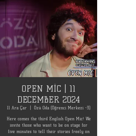
OPEN MİC | 11
DECEMBER 2024
11 Ara Çar
  |  
Özü Oda (Öğrenci Merkezi -3)
Here comes the third English Open Mic! We
invite those who want to be on stage for
five minutes to tell their stories freely on