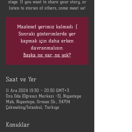
stage. If you want to share your story, or
listen to stories of others, come meet us!
Maalesef yerimiz kalmadı :(
Sonraki gösterimlerde yer
kapmak için daha erken
davranmalısın.
Başka ne var, ne yok?
Saat ve Yer
11 Ara 2024 19:30 – 20:30 GMT+3
Özü Oda (Öğrenci Merkezi -3), Nişantepe
Mah, Nişantepe, Orman Sk., 34794
Çekmeköy/İstanbul, Türkiye
Konuklar