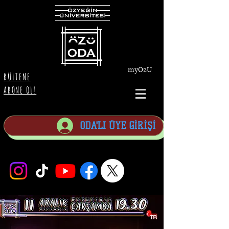
myOzU
BÜLTENE
ABONE OL!
ODA'LI ÜYE GİRİŞİ