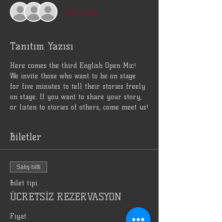
+65 konuk
Tanıtım Yazısı
Here comes the third English Open Mic! 
We invite those who want to be on stage 
for five minutes to tell their stories freely 
on stage. If you want to share your story, 
or listen to stories of others, come meet us!
Biletler
Satış bitti
Bilet tipi
ÜCRETSİZ REZERVASYON
Fiyat