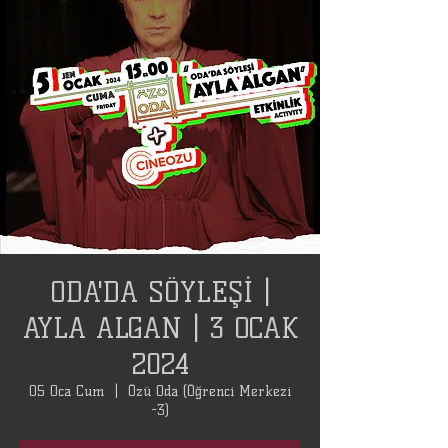
ODA'DA SÖYLEŞİ |
AYLA ALGAN | 3 OCAK
2024
05 Oca Cum
  |  
Özü Oda (Öğrenci Merkezi
-3)