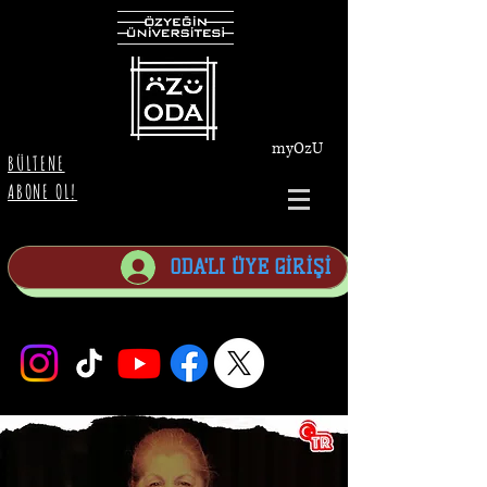
myOzU
BÜLTENE
ABONE OL!
ODA'LI ÜYE GİRİŞİ