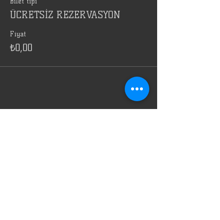
Bilet tipi
ÜCRETSİZ REZERVASYON
Fiyat
₺0,00
Bu Etkinliği Paylaş