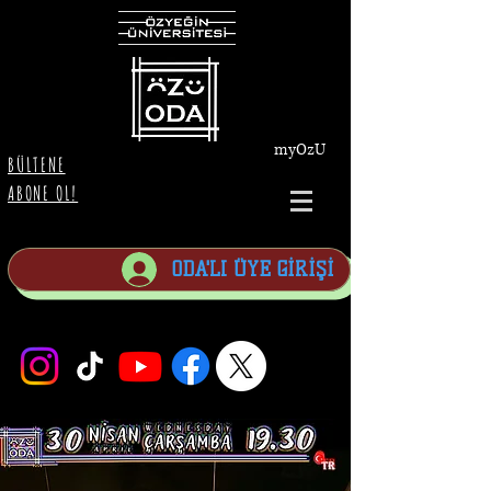
myOzU
BÜLTENE
ABONE OL!
ODA'LI ÜYE GİRİŞİ