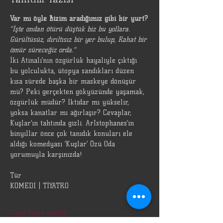
Var mı öyle Bizim aradığımız gibi bir yurt?
“İşte ondan ötürü düştük biz bu yollara. 
Gürültüsüz, dırıltısız bir yer bulup, Rahat bir 
ömür süreceğiz orda.”
İki Atinalı’nın özgürlük hayaliyle çıktığı 
bu yolculukta, ütopya sandıkları düzen 
kısa sürede başka bir maskeye dönüşür 
mü? Peki gerçekten gökyüzünde yaşamak, 
özgürlük müdür? İktidar mı yükselir, 
yoksa kanatlar mı ağırlaşır? Cevaplar, 
Kuşlar’ın tahtında gizli. ArIstophanes’in 
binyıllar önce çok tanıdık konuları ele 
aldığı komedyası ‘Kuşlar’ Özü Oda 
yorumuyla karşınızda!
Tür
KOMEDİ | TİYATRO
Daha Fazla Göster