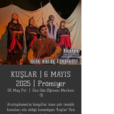
KUŞLAR | 6 MAYIS
2025 | Prömiyer
05 May Pzt
  |  
Özü Oda (Öğrenci Merkezi
-3)
Aristophanes’in binyıllar önce çok tanıdık
konuları ele aldığı komedyası ‘Kuşlar’ Özü