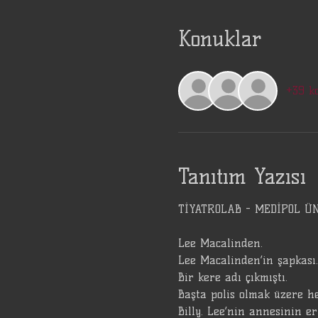
Konuklar
+39 k
Tanıtım Yazısı
TİYATROLAB - MEDİPOL ÜNİ
Lee Macalinden.
Lee Macalinden‘in şapkası.
Bir kere adı çıkmıştı.
Başta polis olmak üzere he
Billy. Lee‘nin annesinin e