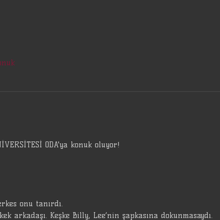
onuk
VERSİTESİ ODA'ya konuk oluyor!
rkes onu tanırdı.
rkek arkadaşı. Keşke Billy, Lee‘nin şapkasına dokunmasaydı.