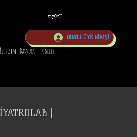
myOzU
ODA'LI ÜYE GİRİŞİ
İletişim | Başvuru
Ögeler
İYATROLAB |