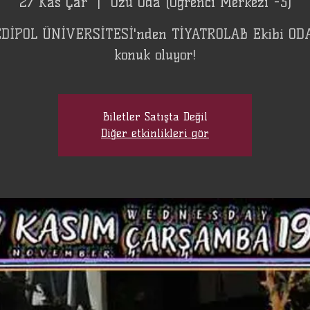
27 Kas Çar
  |  
Özü Oda (Öğrenci Merkezi -3)
DİPOL ÜNİVERSİTESİ'nden TİYATROLAB Ekibi ODA
konuk oluyor!
Biletler Satışta Değil
Diğer etkinlikleri gör