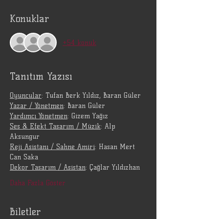
Konuklar
+54 konuk
Tanıtım Yazısı
Oyuncular
: Tufan Berk Yıldız, Baran Güler
Yazar / Yönetmen
: Baran Güler
Yardımcı Yönetmen
: Gizem Yağız
Ses & Efekt Tasarım / Müzik
: Alp 
Aksungur
Reji Asistanı / Sahne Amiri
: Hasan Mert 
Can Saka
Dekor Tasarım / Asistan
: Çağlar Yıldızhan
Daha Fazla Göster
Biletler