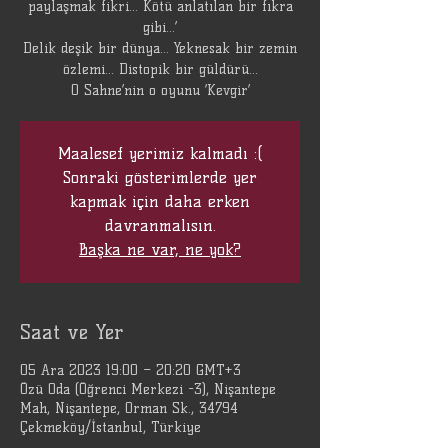
paylaşmak fikri… Kötü anlatılan bir fıkra
gibi…’
Delik deşik bir dünya… Yeknesak bir zemin
özlemi… Distopik bir güldürü…
O Sahne’nin o oyunu ‘Kevgir’
Maalesef yerimiz kalmadı :(
Sonraki gösterimlerde yer
kapmak için daha erken
davranmalısın.
Başka ne var, ne yok?
Saat ve Yer
05 Ara 2023 19:00 – 20:20 GMT+3
Özü Oda (Öğrenci Merkezi -3), Nişantepe
Mah, Nişantepe, Orman Sk., 34794
Çekmeköy/İstanbul, Türkiye