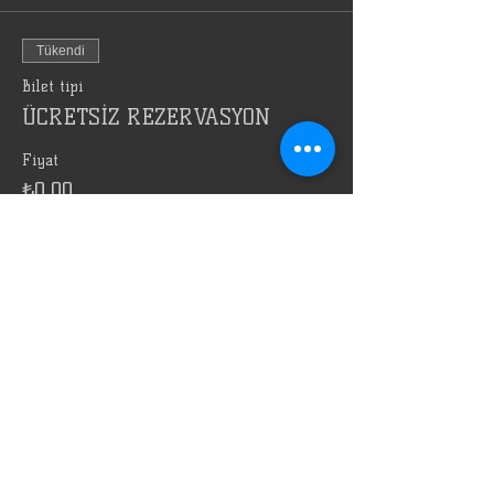
Tükendi
Bilet tipi
ÜCRETSİZ REZERVASYON
Fiyat
₺0,00
Bu etkinlik için biletler tükendi
Bu Etkinliği Paylaş