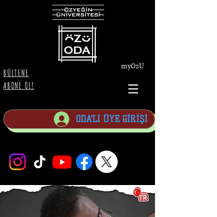
myOzU
BÜLTENE
ABONE OL!
ODA'LI ÜYE GİRİŞİ