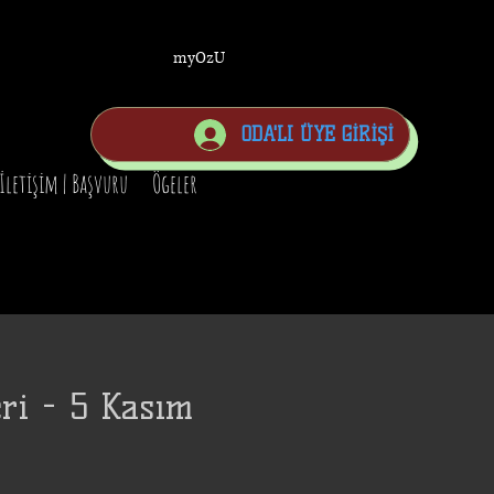
myOzU
ODA'LI ÜYE GİRİŞİ
İletişim | Başvuru
Ögeler
eri - 5 Kasım