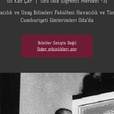
05 Kas Çar
  |  
Özü Oda (Öğrenci Merkezi -3)
cılık ve Uzay Bilimleri Fakültesi Havacılık ve Tü
Cumhuriyeti Gösterimleri Oda'da
Biletler Satışta Değil
Diğer etkinlikleri gör