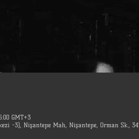
16:00 GMT+3
kezi -3), Nişantepe Mah, Nişantepe, Orman Sk., 3