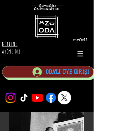
myOzU
BÜLTENE
ABONE OL!
ODA'LI ÜYE GİRİŞİ