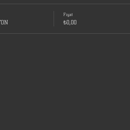
Fiyat
YON
₺0,00