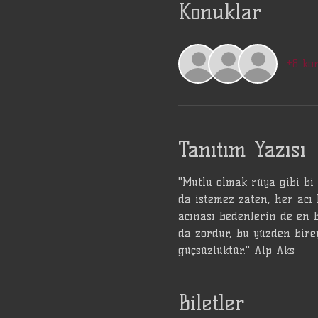
Konuklar
+8 ko
Tanıtım Yazısı
"Mutlu olmak rüya gibi bi
da istemez zaten, her acı 
acınası bedenlerin de en b
da zordur, bu yüzden bire
güçsüzlüktür." Alp Aks
Biletler