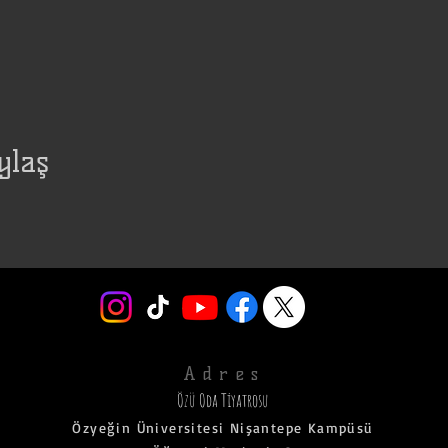
ylaş
Adres
Özü Oda Tiyatrosu
Özyeğin Üniversitesi Nişantepe Kampüsü