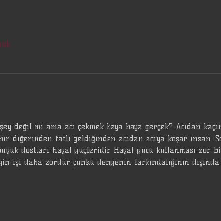
nuk
 şey değil mi ama acı çekmek baya baya gerçek? Acıdan kaç
bir diğerinden tatlı geldiğinden acıdan acıya koşar insan. S
üyük dostları hayal güçleridir. Hayal gücü kullanması zor bi
yin işi daha zordur çünkü dengenin farkındalığının dışında