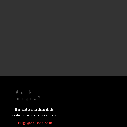
Açık
mıyız?
Her saat oda'da olmasak da,
etrafında bir yerlerde olabiliriz.
Bilgi@ozuoda.com