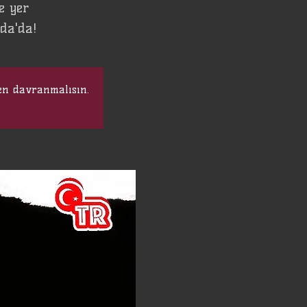
e yer
Oda'da!
en davranmalısın.