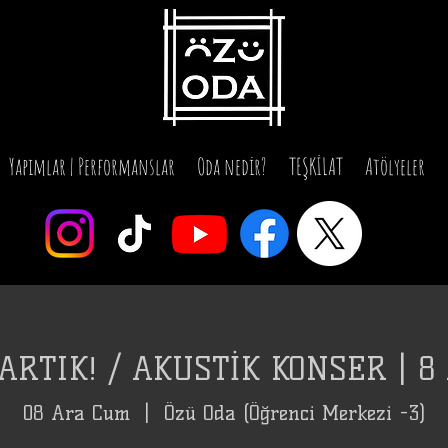
Yapımlar | Performanslar
Oda nedir?
TEŞKİLAT
Atölyeler
RTIK! / AKUSTİK KONSER | 8
08 Ara Cum
  |  
Özü Oda (Öğrenci Merkezi -3)