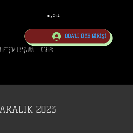
myOzU
ODA'LI ÜYE GİRİŞİ
İletişim | Başvuru
Ögeler
 ARALIK 2023