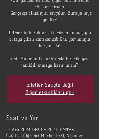
+Bir yandan da muz yiyor, son muzunu.
-Acıdım birden.
+Gerçekçi olmalıyız, sevgilim. Buraya niye
geldik?
Dilmen'in karakteristik mizah anlayışıyla
ortaya çıkan karakomedi Oda yorumuyla
karşınızda!
Canlı Maymun Lokantasında bir hikayeye
tanıklık etmeye hazır mısın?
Biletler Satışta Değil
Diğer etkinlikleri gör
Saat ve Yer
10 Ara 2024 19:30 – 20:40 GMT+3
Özü Oda (Öğrenci Merkezi -3), Nişantepe