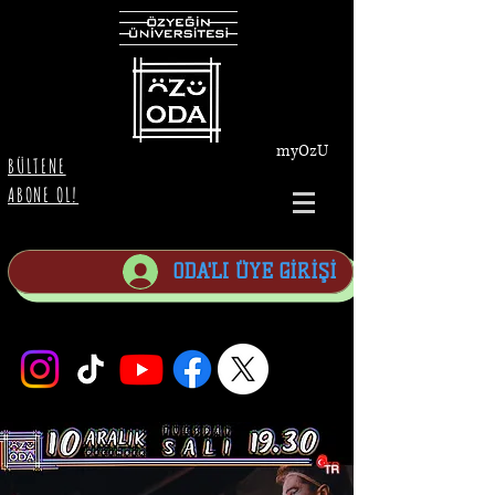
myOzU
BÜLTENE
ABONE OL!
ODA'LI ÜYE GİRİŞİ