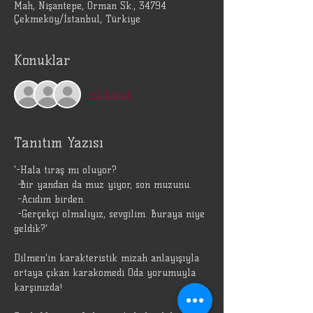
Mah, Nişantepe, Orman Sk., 34794
Çekmeköy/İstanbul, Türkiye
Konuklar
+2 konuk
Tanıtım Yazısı
'-Hala tıraş mı oluyor?
 -Bir yandan da muz yiyor, son muzunu.
 -Acıdım birden.
 -Gerçekçi olmalıyız, sevgilim. Buraya niye 
geldik?'
Dilmen'in karakteristik mizah anlayışıyla 
ortaya çıkan karakomedi Oda yorumuyla 
karşınızda!