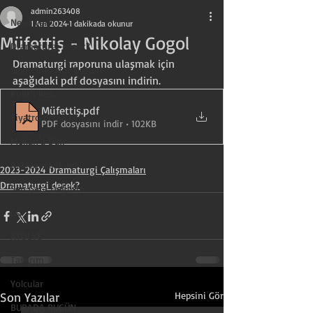
admin263408
Neler var?
1 Ara 2024
1 dakikada okunur
Müfettiş - Nikolay Gogol
Dramaturgi desek?
Dramaturgi raporuna ulaşmak için 
Seyircinin Not Defteri
aşağıdaki pdf dosyasını indirin.
Kulis'i kes...
Müfettiş
.pdf
Tiyatro demişken...
PDF dosyasını indir • 102KB
Mekan'a Dair
Bekleme Salonu
2023-2024 Dramaturgi Çalışmaları
Dramaturgi desek?
Sen Gara Değilsin
GG
ATÖLYE
Tasarım
Yolcular
Son Yazılar
Hepsini Gör
BURADA BUGÜN