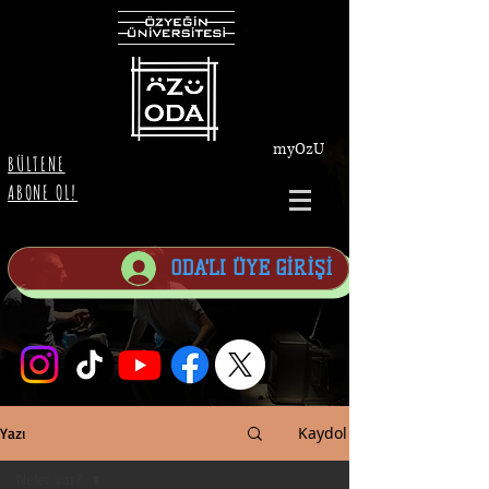
myOzU
BÜLTENE
ABONE OL!
ODA'LI ÜYE GİRİŞİ
Kaydol
Yazı
Neler var?