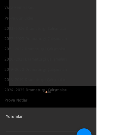
YAŞAR NE YAŞAR
Prova Günlükleri
2023-2024 Dramaturgi Çalışmaları
2022-2023 Dramaturgi Çalışmaları
2021-2022 Dramaturgi Çalışmaları
2020-2021 Dramaturgi Çalışmaları
2019-2020 Dramaturgi Çalışmaları
2018-2019 Dramaturgi Çalışmaları
2024-2025 Dramaturgi Çalışmaları
Kral Oidipus - Sofokles
Prova Notları
Dramaturgi raporuna ulaşmak
için aşağıdaki pdf dosyasını
Yorumlar
indirin.