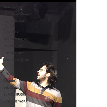
Neler var?
Dramaturgi desek?
Seyircinin Not
Defteri
Kulis'i kes...
Tiyatro demişken...
Mekan'a Dair
Bekleme Salonu
Sen Gara Değilsin
GG
ATÖLYE
Tasarım
Yolcular
BURADA BUGÜN
YAŞAR NE YAŞAR