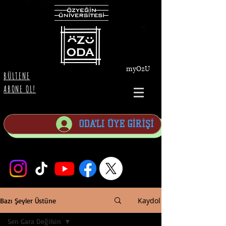
myOzU
BÜLTENE
ABONE OL!
ODA'LI ÜYE GİRİŞİ
Kaydol
Bazı Şeyler Üstüne
Sen Gara Değilsin