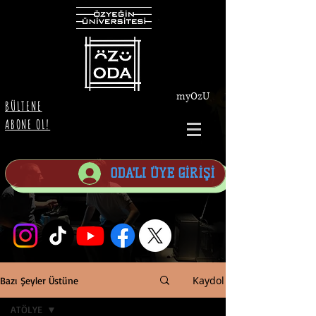
myOzU
BÜLTENE
ABONE OL!
ODA'LI ÜYE GİRİŞİ
Kaydol
Bazı Şeyler Üstüne
ATÖLYE