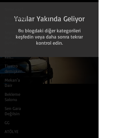
Neler var?
Yazılar Yakında Geliyor
Dramaturgi
desek?
Bu blogdaki diğer kategorileri
Seyircinin
keşfedin veya daha sonra tekrar
Not
kontrol edin.
Defteri
Kulis'i
kes...
Tiyatro
demişken...
Mekan'a
Dair
Bekleme
Salonu
Sen Gara
Değilsin
GG
ATÖLYE