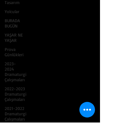
Tasarım
Yolcular
BURADA
BUGÜN
YAŞAR NE
YAŞAR
Prova
Günlükleri
2023-
2024
Dramaturgi
Çalışmaları
2022-2023
Dramaturgi
Çalışmaları
2021-2022
Dramaturgi
Çalışmaları
2020-2021
Dramaturgi
Çalışmaları