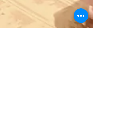
admin263408
18 Ara 2023
2 dakikada okunur
Venedik Taciri | Shakespeare
admin263408
16 Ara 2023
1 dakikada okunur