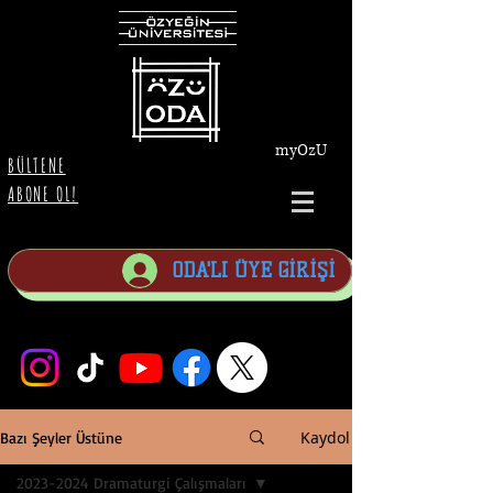
myOzU
BÜLTENE
ABONE OL!
ODA'LI ÜYE GİRİŞİ
Kaydol
Bazı Şeyler Üstüne
2023-2024 Dramaturgi Çalışmaları