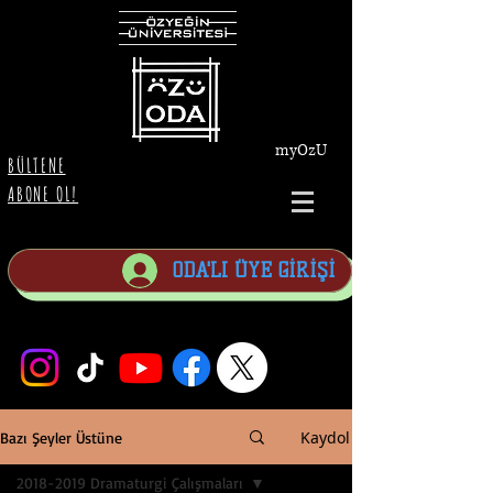
myOzU
BÜLTENE
ABONE OL!
ODA'LI ÜYE GİRİŞİ
Kaydol
Bazı Şeyler Üstüne
2018-2019 Dramaturgi Çalışmaları