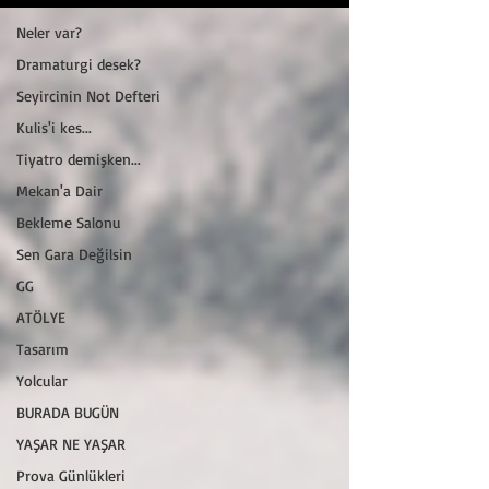
Neler var?
Dramaturgi desek?
Seyircinin Not Defteri
Kulis'i kes...
Tiyatro demişken...
Mekan'a Dair
Bekleme Salonu
Sen Gara Değilsin
GG
ATÖLYE
Tasarım
Yolcular
BURADA BUGÜN
YAŞAR NE YAŞAR
Prova Günlükleri